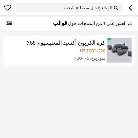
الرجاء إدخال مصطلح البحث
قوالب
تم العثور على
1
من المنتجات حول
كرة الكربون أكسيد المغنيسيوم 65٪
US $
200
-
220
نموذج:ج: 5٪ -20٪