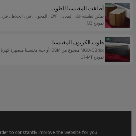
أطلقت المغنيسيا الطوب
يمكن تطبيقه على المعادن (EAF ، المحول ، فرن الخلاط ، فرن التنقية ، فرن التسخين) إلخ.
نموذج:MZ
طوب الكربون المغنيسيا
MGO-C Brick مصنوع من DBM (أو حبة مغنيسيا منصهرة كهربائياً) ومن مادة كربونية (جرافيت كامل البلورة) مع رابط من الراتنج
نموذج:LR-MT
order to constantly improve the website for you.