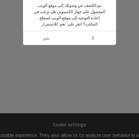
تم الكشف عن وصولك إلى موقع الويب
المحمول على جهاز الكمبيوتر، هل ترغب في
إعادة التوجيه إلى موقع الويب لسطح
المكتب؟ انقر على 'نعم' للاستمرار
لا
نعم
Cookie settings
ssible experience. They also allow us to analyze user behavior in 