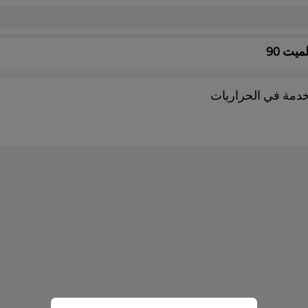
يت 90