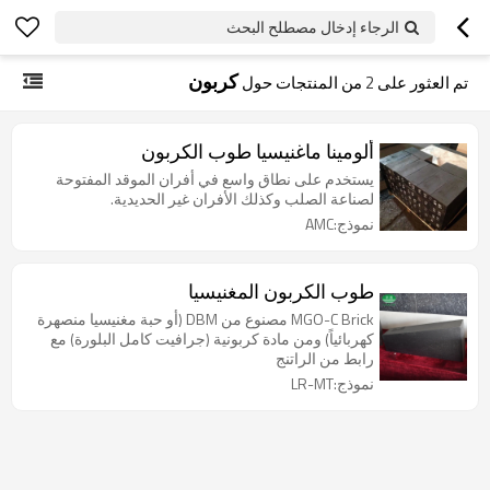
الرجاء إدخال مصطلح البحث
كربون
تم العثور على
2
من المنتجات حول
ألومينا ماغنيسيا طوب الكربون
يستخدم على نطاق واسع في أفران الموقد المفتوحة
لصناعة الصلب وكذلك الأفران غير الحديدية.
نموذج:AMC
طوب الكربون المغنيسيا
MGO-C Brick مصنوع من DBM (أو حبة مغنيسيا منصهرة
كهربائياً) ومن مادة كربونية (جرافيت كامل البلورة) مع
رابط من الراتنج
نموذج:LR-MT