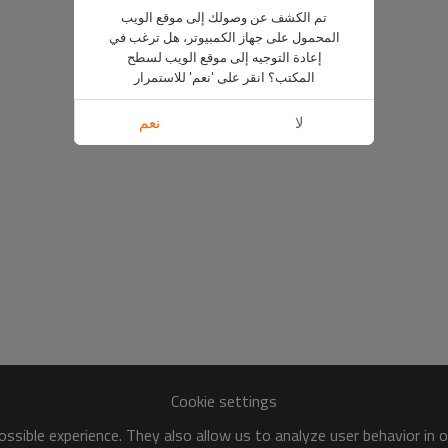
تم الكشف عن وصولك إلى موقع الويب
المحمول على جهاز الكمبيوتر، هل ترغب في
إعادة التوجيه إلى موقع الويب لسطح
المكتب؟ انقر على 'نعم' للاستمرار
لا
نعم
Cookie settings
ssible experience. They also allow us to analyze user behavior in 