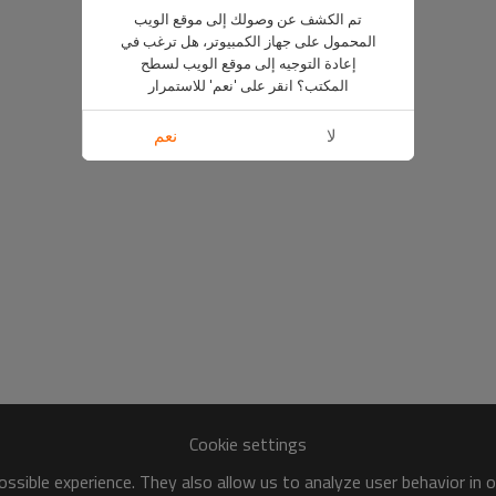
تم الكشف عن وصولك إلى موقع الويب
المحمول على جهاز الكمبيوتر، هل ترغب في
إعادة التوجيه إلى موقع الويب لسطح
المكتب؟ انقر على 'نعم' للاستمرار
لا
نعم
Cookie settings
ssible experience. They also allow us to analyze user behavior in 