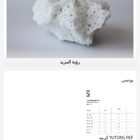
رؤية المزيد
مقدمة براون المنصهرة Aliumina والتطبيق
يوصي
ألومينا بني منصهر
يتكون أكسيد الألومنيوم البني من البوكسيت ، والمواد الكربونية ،
وبرادات الحديد
كمادة خام من خلال الصهر في الفرن الكهربائي. إنها مناسبة لطحن
المعادن عالية
الشد ، مثل مجموعة متنوعة من الفولاذ العادي ،
والحديد القابل للطرق ، والبرونز
الصلب ، وما إلى ذلك ، ويمكن أيضًا أن تخلق مقاومة متقدمة للحرارة.
تطبيق الألومينا المنصهرة البنية
المواد المقاومة
للحرارة
، الطوب الحراري القابل للصهر ؛
نسف الرمل
YUTONG REF كربيد