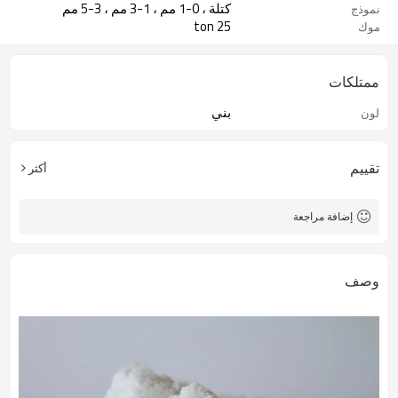
كتلة ، 0-1 مم ، 1-3 مم ، 3-5 مم
نموذج
25 ton
موك
ممتلكات
بني
لون
تقييم
أكثر
إضافة مراجعة
وصف