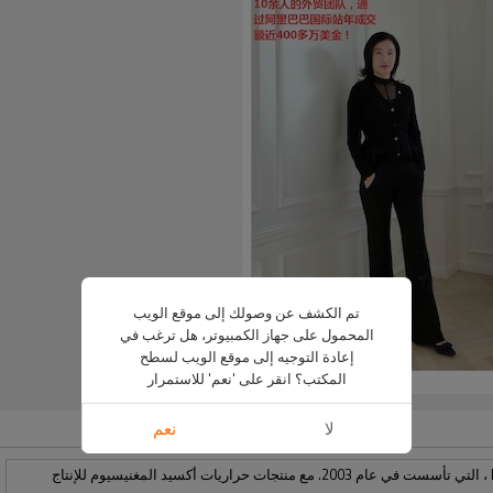
تم الكشف عن وصولك إلى موقع الويب
المحمول على جهاز الكمبيوتر، هل ترغب في
إعادة التوجيه إلى موقع الويب لسطح
المكتب؟ انقر على 'نعم' للاستمرار
لا
نعم
سلف Dashiqiao Yutong Refractories هي Dashiqiao Yutong Trading Co.، Ltd ، التي تأسست في عام 2003. مع منتجات حراريات أكسيد المغنيسيوم للإنتاج