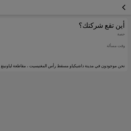
أين تقع شركتك؟
حصة
وقت مسألة
نحن
موجودون في مدينة داشيكياو مسقط رأس المغنيسيت ، مقاطعة لياونينغ ،