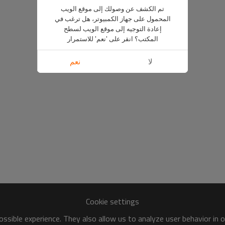
تم الكشف عن وصولك إلى موقع الويب
المحمول على جهاز الكمبيوتر، هل ترغب في
إعادة التوجيه إلى موقع الويب لسطح
المكتب؟ انقر على 'نعم' للاستمرار
لا
نعم
Cookie settings
ssible experience. They also allow us to analyze user behavior in 