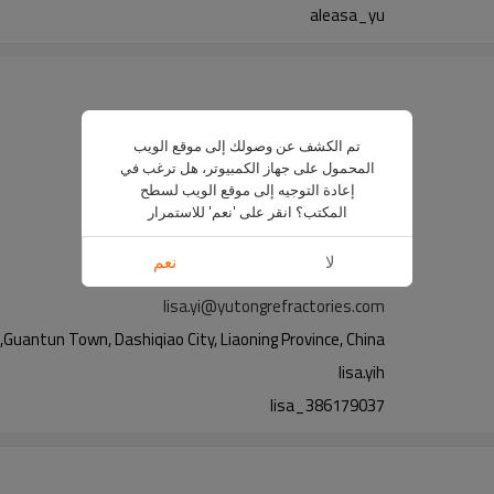
aleasa_yu
Ms.Lisa Yih
وزارة التجارة الدولية
تم الكشف عن وصولك إلى موقع الويب
المحمول على جهاز الكمبيوتر، هل ترغب في
إعادة التوجيه إلى موقع الويب لسطح
+86 417-5616187
المكتب؟ انقر على 'نعم' للاستمرار
+86 417-5615718
لا
نعم
115100
lisa.yi@yutongrefractories.com
,Guantun Town, Dashiqiao City, Liaoning Province, China
lisa.yih
lisa_386179037